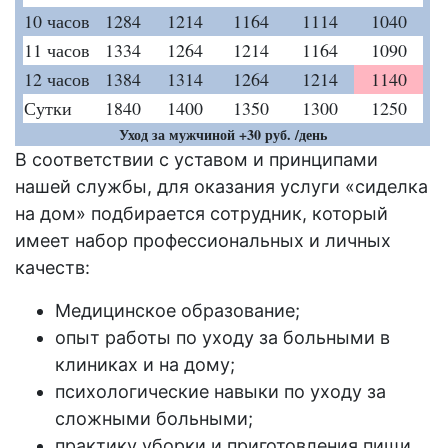
10 часов
1284
1214
1164
1114
1040
11 часов
1334
1264
1214
1164
1090
12 часов
1384
1314
1264
1214
1140
Сутки
1840
1400
1350
1300
1250
Уход за мужчиной +30 руб. /день
В соответствии с уставом и принципами
нашей службы, для оказания услуги «сиделка
на дом» подбирается сотрудник, который
имеет набор профессиональных и личных
качеств:
Медицинское образование;
опыт работы по уходу за больными в
клиниках и на дому;
психологические навыки по уходу за
сложными больными;
практику уборки и приготовления пищи.