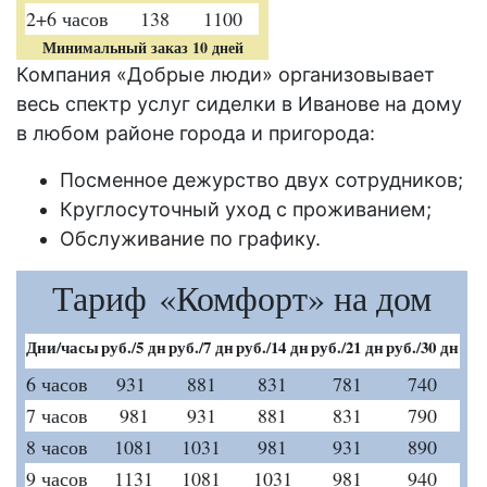
2+6 часов
138
1100
Минимальный заказ 10 дней
Компания «Добрые люди» организовывает
весь спектр услуг сиделки в Иванове на дому
в любом районе города и пригорода:
Посменное дежурство двух сотрудников;
Круглосуточный уход с проживанием;
Обслуживание по графику.
Тариф «Комфорт» на дом
Дни/часы
руб./5 дн
руб./7 дн
руб./14 дн
руб./21 дн
руб./30 дн
6 часов
931
881
831
781
740
7 часов
981
931
881
831
790
8 часов
1081
1031
981
931
890
9 часов
1131
1081
1031
981
940